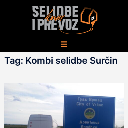
Skip
to
content
Toggle
menu
Tag:
Kombi selidbe Surčin