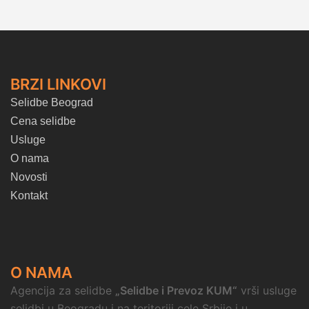
BRZI LINKOVI
Selidbe Beograd
Cena selidbe
Usluge
O nama
Novosti
Kontakt
O NAMA
Agencija za selidbe
„Selidbe i Prevoz KUM“
vrši usluge
selidbi u Beogradu i na teritoriji cele Srbije i u