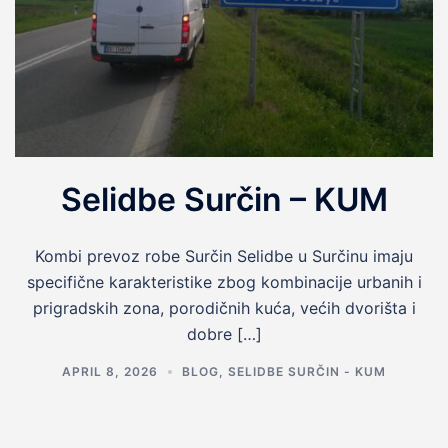
Selidbe Surčin – KUM
Kombi prevoz robe Surčin Selidbe u Surčinu imaju
specifične karakteristike zbog kombinacije urbanih i
prigradskih zona, porodičnih kuća, većih dvorišta i
dobre […]
APRIL 8, 2026
BLOG
,
SELIDBE SURČIN - KUM