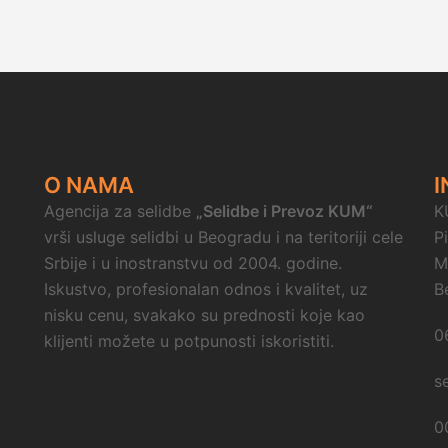
O NAMA
I
Agencija za selidbe
„Selidbe i Prevoz KUM“
K
vrši usluge selidbi u Beogradu i na teritoriji cele
P
Srbije i u inostranstvu od 2004. godine.
M
Iskustvo, profesionalan odnos i kvalitet, uz
B
nisku cenu, svakako su prednosti koje kao
0
klijenti možete u potpunosti iskoristiti.
s
0