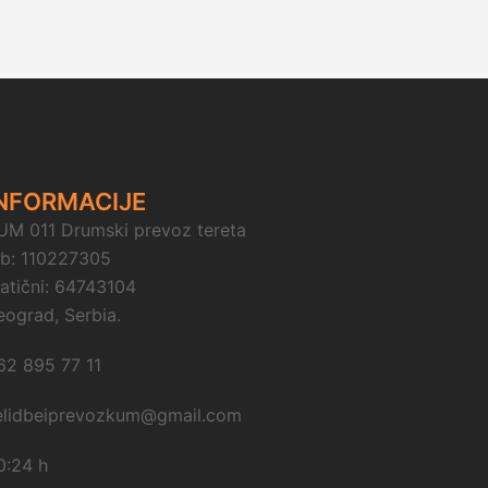
NFORMACIJE
UM 011 Drumski prevoz tereta
ib: 110227305
atični: 64743104
eograd, Serbia.
62 895 77 11
elidbeiprevozkum@gmail.com
0:24 h