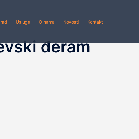
grad
Usluge
O nama
Novosti
Kontakt
evski đeram