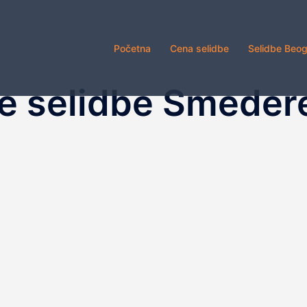
Početna
Cena selidbe
Selidbe Beo
e selidbe Smeder