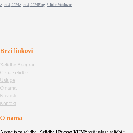
April 8, 2026
April 8, 2026
Blog
,
Selidbe Voždovac
Brzi linkovi
Selidbe Beograd
Cena selidbe
Usluge
O nama
Novosti
Kontakt
O nama
Agencija za selidbe
„Selidbe i Prevoz KUM“
vrši usluge selidbi u