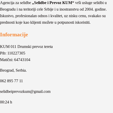
Agencija za selidbe
„Selidbe i Prevoz KUM“
vrši usluge selidbi u
Beogradu i na teritoriji cele Srbije i u inostranstvu od 2004. godine.
Iskustvo, profesionalan odnos i kvalitet, uz nisku cenu, svakako su
prednosti koje kao klijenti možete u potpunosti iskoristiti.
Informacije
KUM 011 Drumski prevoz tereta
Pib: 110227305
Matični: 64743104
Beograd, Serbia.
062 895 77 11
selidbeiprevozkum@gmail.com
00:24 h