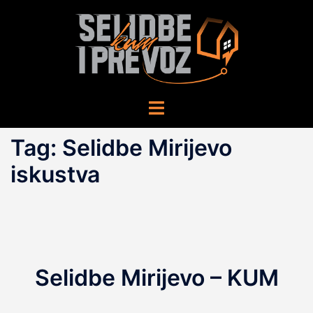
Skip
to
content
Toggle
menu
Tag:
Selidbe Mirijevo
iskustva
Selidbe Mirijevo – KUM