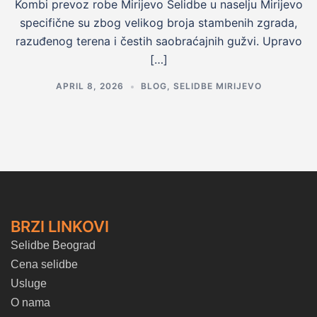
Kombi prevoz robe Mirijevo Selidbe u naselju Mirijevo
specifične su zbog velikog broja stambenih zgrada,
razuđenog terena i čestih saobraćajnih gužvi. Upravo
[…]
APRIL 8, 2026
BLOG
,
SELIDBE MIRIJEVO
BRZI LINKOVI
Selidbe Beograd
Cena selidbe
Usluge
O nama