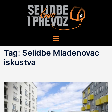
Skip
to
content
Toggle
menu
Tag:
Selidbe Mladenovac
iskustva