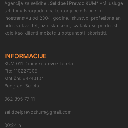
Agencija za selidbe
„Selidbe i Prevoz KUM“
vrši usluge
selidbi u Beogradu i na teritoriji cele Srbije i u
inostranstvu od 2004. godine. Iskustvo, profesionalan
odnos i kvalitet, uz nisku cenu, svakako su prednosti
koje kao klijenti možete u potpunosti iskoristiti.
INFORMACIJE
KUM 011 Drumski prevoz tereta
Pib: 110227305
Matični: 64743104
Beograd, Serbia.
062 895 77 11
selidbeiprevozkum@gmail.com
00:24 h