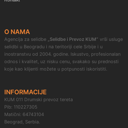
O NAMA
Agencija za selidbe
„Selidbe i Prevoz KUM“
vrši usluge
selidbi u Beogradu i na teritoriji cele Srbije i u
inostranstvu od 2004. godine. Iskustvo, profesionalan
odnos i kvalitet, uz nisku cenu, svakako su prednosti
koje kao klijenti možete u potpunosti iskoristiti.
INFORMACIJE
KUM 011 Drumski prevoz tereta
Pib: 110227305
Matični: 64743104
Beograd, Serbia.