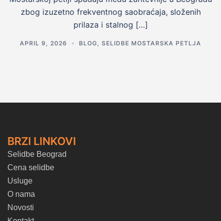
zbog izuzetno frekventnog saobraćaja, složenih
prilaza i stalnog […]
APRIL 9, 2026
BLOG
,
SELIDBE MOSTARSKA PETLJA
BRZI LINKOVI
Selidbe Beograd
Cena selidbe
Usluge
O nama
Novosti
Kontakt