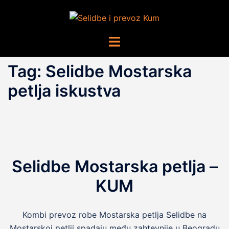
Skip
to
content
Toggle
menu
Tag:
Selidbe Mostarska
petlja iskustva
Selidbe Mostarska petlja –
KUM
Kombi prevoz robe Mostarska petlja Selidbe na
Mostarskoj petlji spadaju među zahtevnije u Beogradu