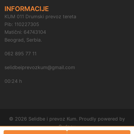
INFORMACIJE
KUM 011 Drumski prevoz tereta
Pib: 110227305
Matični: 64743104
Beograd, Serbia.
062 895 77 11
selidbeiprevozkum@gmail.com
00:24 h
© 2026 Selidbe i prevoz Kum. Proudly powered by
Sydney