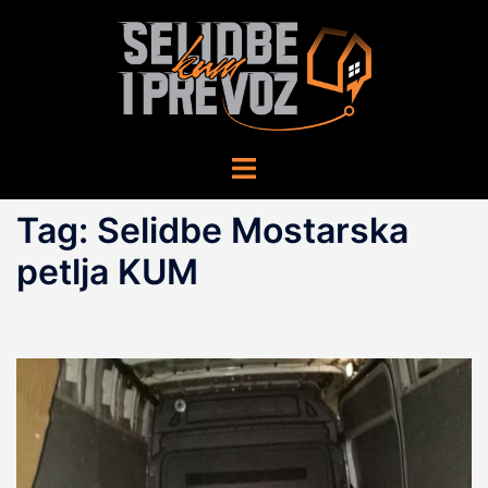
Skip
to
content
Toggle
menu
Tag:
Selidbe Mostarska
petlja KUM