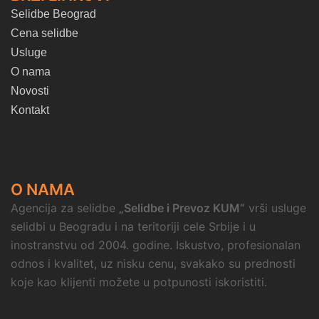
Selidbe Beograd
Cena selidbe
Usluge
O nama
Novosti
Kontakt
O NAMA
Agencija za selidbe
„Selidbe i Prevoz KUM“
vrši usluge
selidbi u Beogradu i na teritoriji cele Srbije i u
inostranstvu od 2004. godine. Iskustvo, profesionalan
odnos i kvalitet, uz nisku cenu, svakako su prednosti
koje kao klijenti možete u potpunosti iskoristiti.