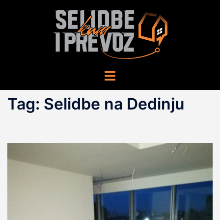
Skip
to
content
Toggle
menu
Tag:
Selidbe na Dedinju