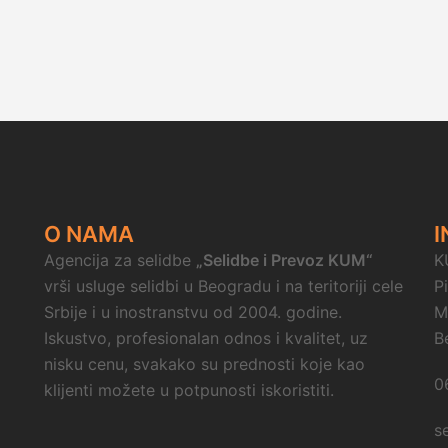
O NAMA
I
Agencija za selidbe
„Selidbe i Prevoz KUM“
K
vrši usluge selidbi u Beogradu i na teritoriji cele
P
Srbije i u inostranstvu od 2004. godine.
M
Iskustvo, profesionalan odnos i kvalitet, uz
B
nisku cenu, svakako su prednosti koje kao
0
klijenti možete u potpunosti iskoristiti.
s