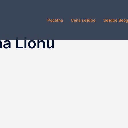
Početna
Cena selidbe
Selidbe Beo
na Lionu