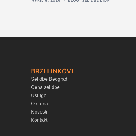
APRIL 8, 2026
BLOG
,
SELIDBE LION
BRZI LINKOVI
Selidbe Beograd
Cena selidbe
Usluge
O nama
Novosti
Kontakt