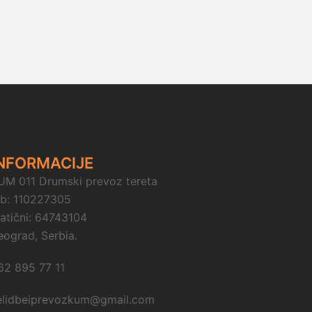
NFORMACIJE
UM 011 Drumski prevoz tereta
ib: 110227305
atični: 64743104
eograd, Serbia.
62 895 77 11
elidbeiprevozkum@gmail.com