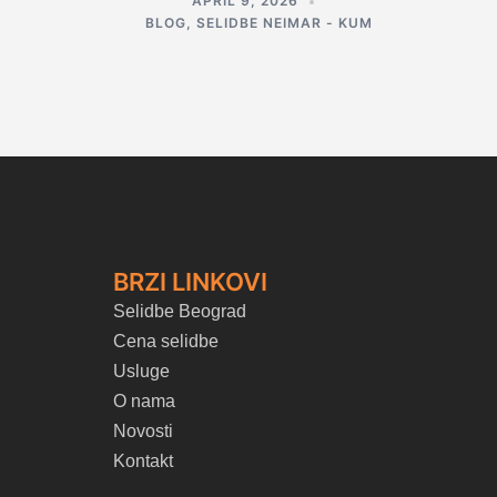
APRIL 9, 2026
BLOG
,
SELIDBE NEIMAR - KUM
BRZI LINKOVI
Selidbe Beograd
Cena selidbe
Usluge
O nama
Novosti
Kontakt