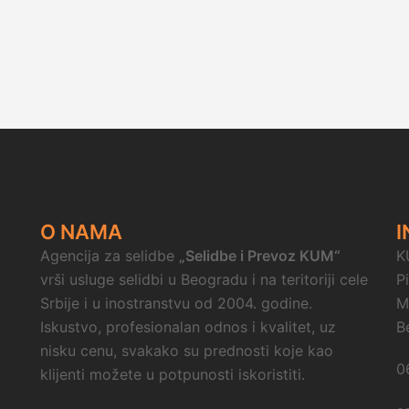
O NAMA
I
Agencija za selidbe
„Selidbe i Prevoz KUM“
K
vrši usluge selidbi u Beogradu i na teritoriji cele
P
Srbije i u inostranstvu od 2004. godine.
M
Iskustvo, profesionalan odnos i kvalitet, uz
B
nisku cenu, svakako su prednosti koje kao
0
klijenti možete u potpunosti iskoristiti.