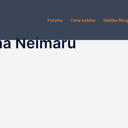
Početna
Cena selidbe
Selidbe Beo
na Neimaru