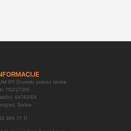
NFORMACIJE
UM 011 Drumski prevoz tereta
ib: 110227305
atični: 64743104
eograd, Serbia.
62 895 77 11