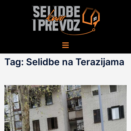
Skip
to
content
Toggle
menu
Tag:
Selidbe na Terazijama