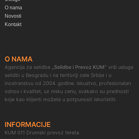
O nama
Novosti
Kontakt
O NAMA
Agencija za selidbe
„Selidbe i Prevoz KUM“
vrši usluge
selidbi u Beogradu i na teritoriji cele Srbije i u
inostranstvu od 2004. godine. Iskustvo, profesionalan
odnos i kvalitet, uz nisku cenu, svakako su prednosti
koje kao klijenti možete u potpunosti iskoristiti.
INFORMACIJE
KUM 011 Drumski prevoz tereta