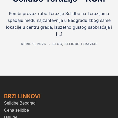
Kombi prevoz robe Terazije Selidbe na Terazijama
spadaju među najzahtevnije u Beogradu zbog same
lokacije u centru grada, izuzetno gustog saobraćaja i
[…]
APRIL 9, 2026
BLOG
,
SELIDBE TERAZIJE
BRZI LINKOVI
Selidbe Beograd
Cena selidbe
Usluge