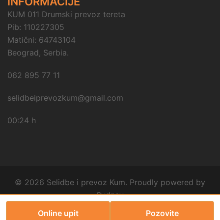
INFORMACIJE
KUM 011 Drumski prevoz tereta
Pib: 110227305
Matični: 64743104
Beograd, Serbia.
062 895 77 11
selidbeiprevozkum@gmail.com
00:24 h
© 2026 Selidbe i prevoz Kum. Proudly powered by
Sydney
Online upit
Pozovite