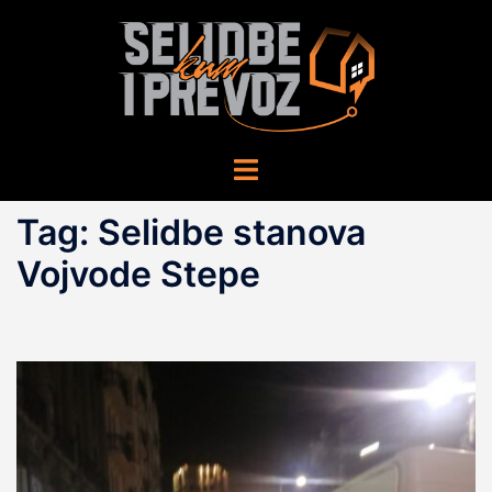
Skip
to
content
Toggle
menu
Tag:
Selidbe stanova
Vojvode Stepe