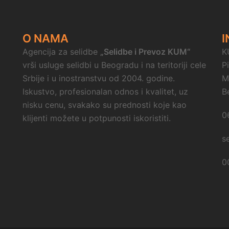
O NAMA
I
Agencija za selidbe
„Selidbe i Prevoz KUM“
K
vrši usluge selidbi u Beogradu i na teritoriji cele
P
Srbije i u inostranstvu od 2004. godine.
M
Iskustvo, profesionalan odnos i kvalitet, uz
B
nisku cenu, svakako su prednosti koje kao
0
klijenti možete u potpunosti iskoristiti.
s
0