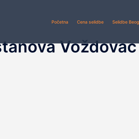
Početna
Cena selidbe
Selidbe Beo
stanova Voždovac