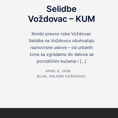
Selidbe
Voždovac – KUM
Kombi prevoz robe Voždovac
Selidbe na Voždovcu obuhvataju
raznovrsne uslove – od urbanih
zona sa zgradama do delova sa
porodičnim kućama i […]
APRIL 8, 2026
BLOG
,
SELIDBE VOŽDOVAC