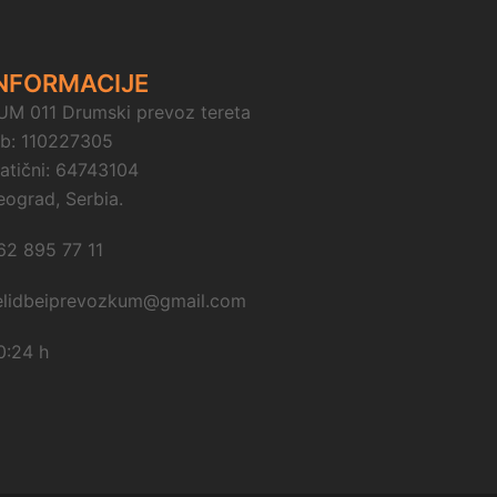
NFORMACIJE
UM 011 Drumski prevoz tereta
ib: 110227305
atični: 64743104
eograd, Serbia.
62 895 77 11
elidbeiprevozkum@gmail.com
0:24 h