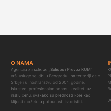
O NAMA
I
Agencija za selidbe
„Selidbe i Prevoz KUM“
K
vrši usluge selidbi u Beogradu i na teritoriji cele
P
Srbije i u inostranstvu od 2004. godine.
M
Iskustvo, profesionalan odnos i kvalitet, uz
B
nisku cenu, svakako su prednosti koje kao
0
klijenti možete u potpunosti iskoristiti.