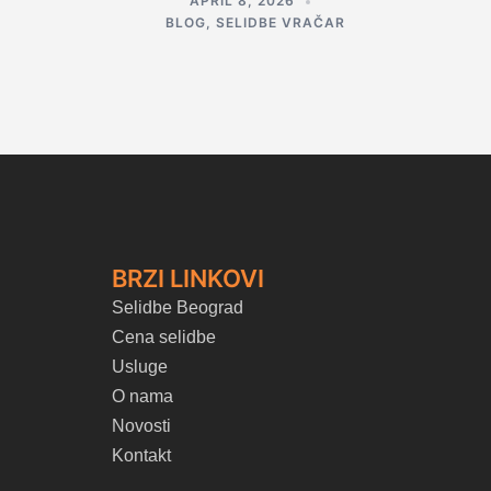
APRIL 8, 2026
BLOG
,
SELIDBE VRAČAR
BRZI LINKOVI
Selidbe Beograd
Cena selidbe
Usluge
O nama
Novosti
Kontakt