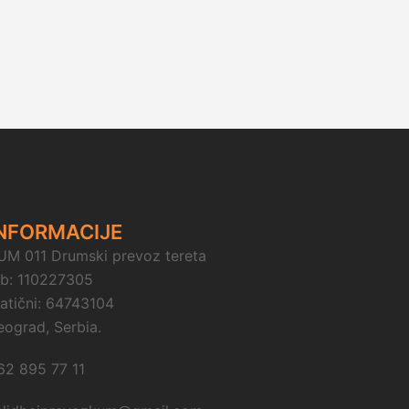
NFORMACIJE
UM 011 Drumski prevoz tereta
ib: 110227305
atični: 64743104
eograd, Serbia.
62 895 77 11