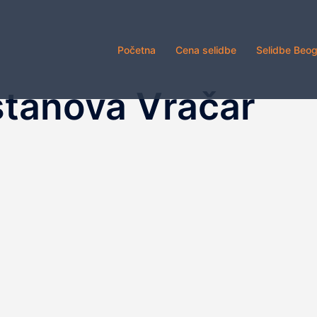
Početna
Cena selidbe
Selidbe Beo
stanova Vračar