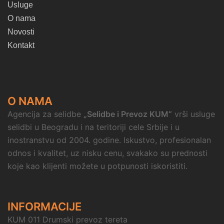
Usluge
O nama
Novosti
Kontakt
O NAMA
Agencija za selidbe
„Selidbe i Prevoz KUM“
vrši usluge
selidbi u Beogradu i na teritoriji cele Srbije i u
inostranstvu od 2004. godine. Iskustvo, profesionalan
odnos i kvalitet, uz nisku cenu, svakako su prednosti
koje kao klijenti možete u potpunosti iskoristiti.
INFORMACIJE
KUM 011 Drumski prevoz tereta