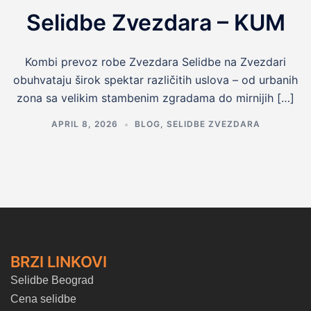
Selidbe Zvezdara – KUM
Kombi prevoz robe Zvezdara Selidbe na Zvezdari
obuhvataju širok spektar različitih uslova – od urbanih
zona sa velikim stambenim zgradama do mirnijih […]
APRIL 8, 2026
BLOG
,
SELIDBE ZVEZDARA
BRZI LINKOVI
Selidbe Beograd
Cena selidbe