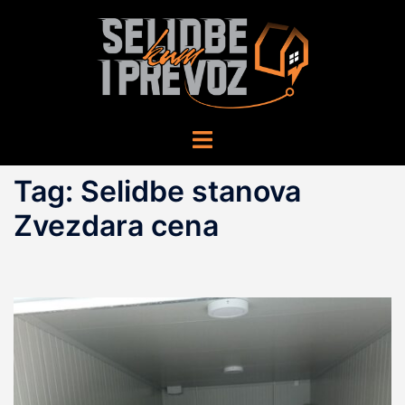
Skip
to
content
Toggle
menu
Tag:
Selidbe stanova
Zvezdara cena