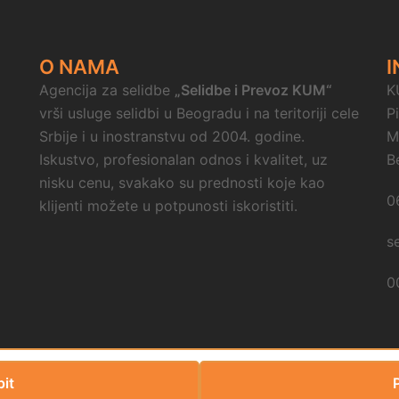
O NAMA
I
Agencija za selidbe
„Selidbe i Prevoz KUM“
K
vrši usluge selidbi u Beogradu i na teritoriji cele
P
Srbije i u inostranstvu od 2004. godine.
M
Iskustvo, profesionalan odnos i kvalitet, uz
B
nisku cenu, svakako su prednosti koje kao
0
klijenti možete u potpunosti iskoristiti.
s
0
pit