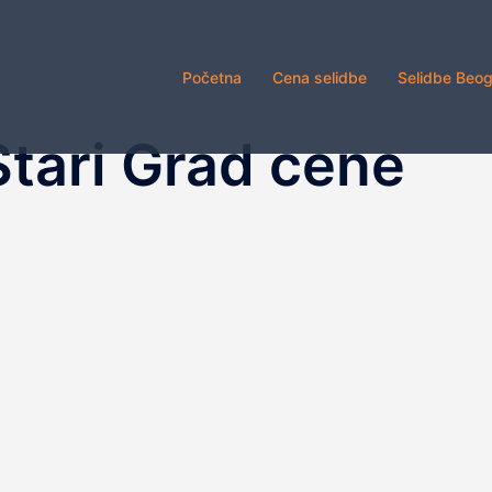
Početna
Cena selidbe
Selidbe Beo
Stari Grad cene