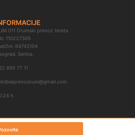
NFORMACIJE
UM 011 Drumski prevoz tereta
ib: 110227305
atični: 64743104
eograd, Serbia.
62 895 77 11
elidbeiprevozkum@gmail.com
0:24 h
Pozovite