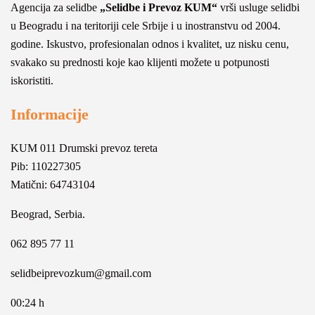
Agencija za selidbe
„Selidbe i Prevoz KUM“
vrši usluge selidbi
u Beogradu i na teritoriji cele Srbije i u inostranstvu od 2004.
godine. Iskustvo, profesionalan odnos i kvalitet, uz nisku cenu,
svakako su prednosti koje kao klijenti možete u potpunosti
iskoristiti.
Informacije
KUM 011 Drumski prevoz tereta
Pib: 110227305
Matični: 64743104
Beograd, Serbia.
062 895 77 11
selidbeiprevozkum@gmail.com
00:24 h