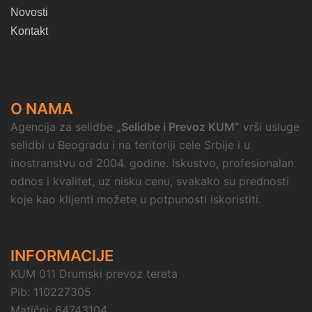
Novosti
Kontakt
O NAMA
Agencija za selidbe
„Selidbe i Prevoz KUM“
vrši usluge
selidbi u Beogradu i na teritoriji cele Srbije i u
inostranstvu od 2004. godine. Iskustvo, profesionalan
odnos i kvalitet, uz nisku cenu, svakako su prednosti
koje kao klijenti možete u potpunosti iskoristiti.
INFORMACIJE
KUM 011 Drumski prevoz tereta
Pib: 110227305
Matični: 64743104