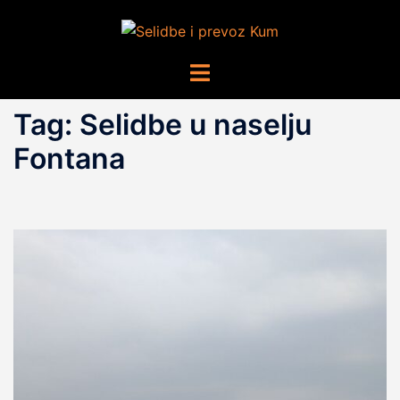
Skip
to
content
Toggle
menu
Tag:
Selidbe u naselju
Fontana