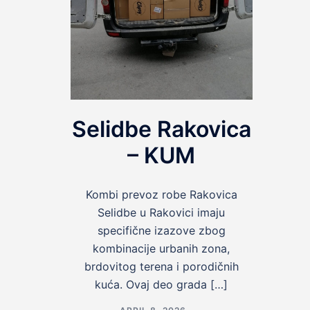
Selidbe Rakovica
– KUM
Kombi prevoz robe Rakovica
Selidbe u Rakovici imaju
specifične izazove zbog
kombinacije urbanih zona,
brdovitog terena i porodičnih
kuća. Ovaj deo grada […]