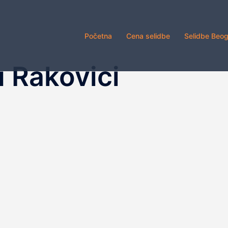
Početna
Cena selidbe
Selidbe Beo
u Rakovici