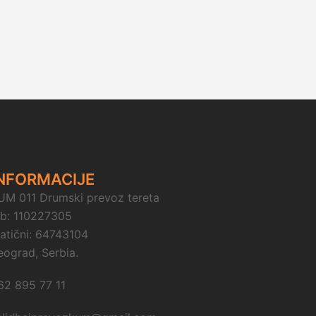
NFORMACIJE
UM 011 Drumski prevoz tereta
ib: 110227305
atični: 64743104
eograd, Serbia.
62 895 77 11