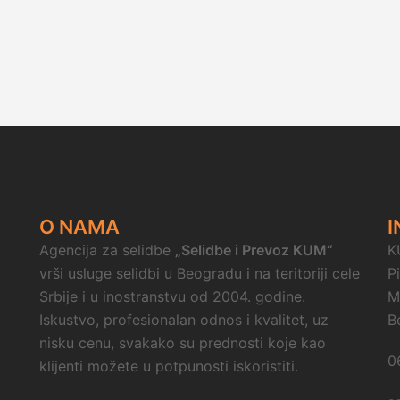
O NAMA
I
Agencija za selidbe
„Selidbe i Prevoz KUM“
K
vrši usluge selidbi u Beogradu i na teritoriji cele
P
Srbije i u inostranstvu od 2004. godine.
M
Iskustvo, profesionalan odnos i kvalitet, uz
B
nisku cenu, svakako su prednosti koje kao
0
klijenti možete u potpunosti iskoristiti.