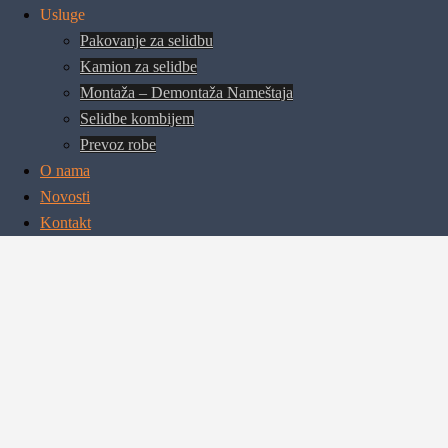
Usluge
Pakovanje za selidbu
Kamion za selidbe
Montaža – Demontaža Nameštaja
Selidbe kombijem
Prevoz robe
O nama
Novosti
Kontakt