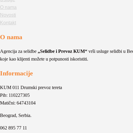
O nama
Novosti
Kontakt
O nama
Agencija za selidbe
„Selidbe i Prevoz KUM“
vrši usluge selidbi u Beo
koje kao klijenti možete u potpunosti iskoristiti.
Informacije
KUM 011 Drumski prevoz tereta
Pib: 110227305
Matični: 64743104
Beograd, Serbia.
062 895 77 11