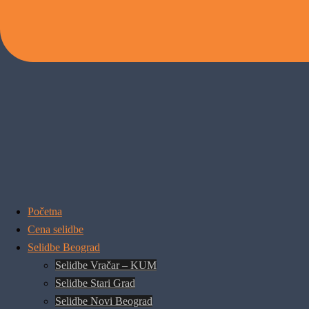
Početna
Cena selidbe
Selidbe Beograd
Selidbe Vračar – KUM
Selidbe Stari Grad
Selidbe Novi Beograd