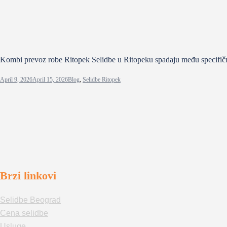
Kombi prevoz robe Ritopek Selidbe u Ritopeku spadaju među specifičn
April 9, 2026
April 15, 2026
Blog
,
Selidbe Ritopek
Brzi linkovi
Selidbe Beograd
Cena selidbe
Usluge