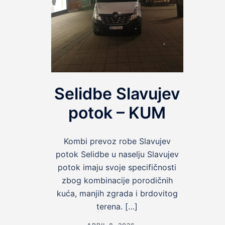
Selidbe Slavujev
potok – KUM
Kombi prevoz robe Slavujev
potok Selidbe u naselju Slavujev
potok imaju svoje specifičnosti
zbog kombinacije porodičnih
kuća, manjih zgrada i brdovitog
terena. […]