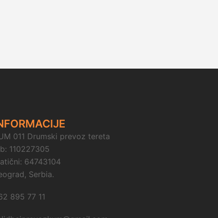
NFORMACIJE
UM 011 Drumski prevoz tereta
ib: 110227305
atični: 64743104
eograd, Serbia.
62 895 77 11