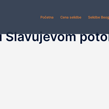
Početna
Cena selidbe
Selidbe Beo
u Slavujevom pot