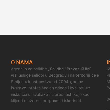
O NAMA
I
Agencija za selidbe
„Selidbe i Prevoz KUM“
K
vrši usluge selidbi u Beogradu i na teritoriji cele
P
Srbije i u inostranstvu od 2004. godine.
M
Iskustvo, profesionalan odnos i kvalitet, uz
B
nisku cenu, svakako su prednosti koje kao
0
klijenti možete u potpunosti iskoristiti.