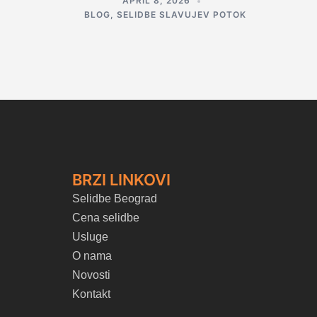
APRIL 8, 2026
BLOG
,
SELIDBE SLAVUJEV POTOK
BRZI LINKOVI
Selidbe Beograd
Cena selidbe
Usluge
O nama
Novosti
Kontakt