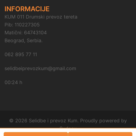
INFORMACIJE
KUM 011 Drumski prevoz tereta
Pib: 110227305
Matični: 64743104
Beograd, Serbia.
062 895 77 11
selidbeiprevozkum@gmail.com
00:24 h
© 2026 Selidbe i prevoz Kum. Proudly powered by
Sydney