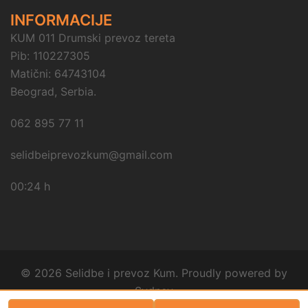
INFORMACIJE
KUM 011 Drumski prevoz tereta
Pib: 110227305
Matični: 64743104
Beograd, Serbia.
062 895 77 11
selidbeiprevozkum@gmail.com
00:24 h
© 2026 Selidbe i prevoz Kum. Proudly powered by
Sydney