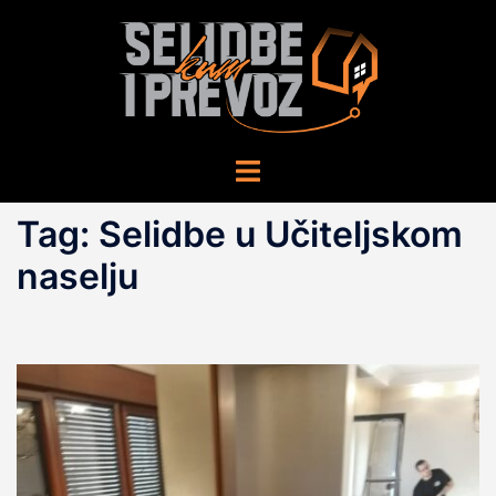
Skip
to
content
Toggle
menu
Tag:
Selidbe u Učiteljskom
naselju