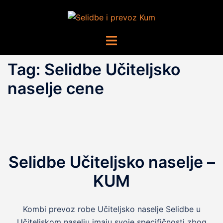
Skip
to
content
Toggle
menu
Tag:
Selidbe Učiteljsko
naselje cene
Selidbe Učiteljsko naselje –
KUM
Kombi prevoz robe Učiteljsko naselje Selidbe u
Učiteljskom naselju imaju svoje specifičnosti zbog