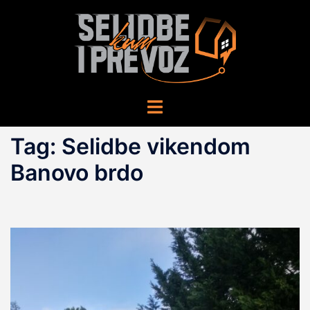
Skip
to
content
Toggle
menu
Tag:
Selidbe vikendom
Banovo brdo