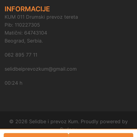
INFORMACIJE
KUM 011 Drumski prevoz tereta
Pib: 110227305
Matični: 64743104
Beograd, Serbia.
062 895 77 11
selidbeiprevozkum@gmail.com
00:24 h
© 2026 Selidbe i prevoz Kum. Proudly powered by
Sydney