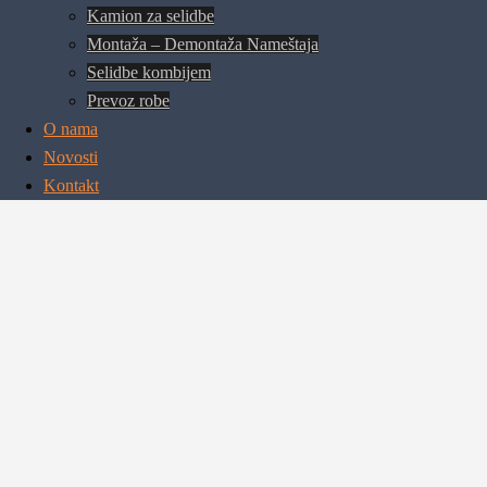
Kamion za selidbe
Montaža – Demontaža Nameštaja
Selidbe kombijem
Prevoz robe
O nama
Novosti
Kontakt