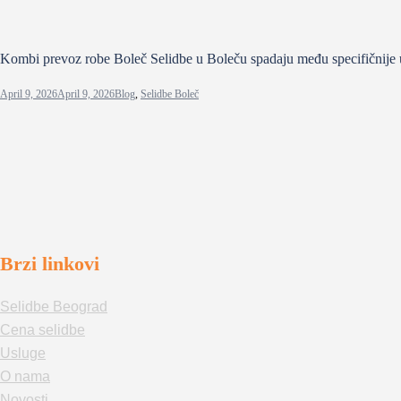
Kombi prevoz robe Boleč Selidbe u Boleču spadaju među specifičnije u
April 9, 2026
April 9, 2026
Blog
,
Selidbe Boleč
Brzi linkovi
Selidbe Beograd
Cena selidbe
Usluge
O nama
Novosti