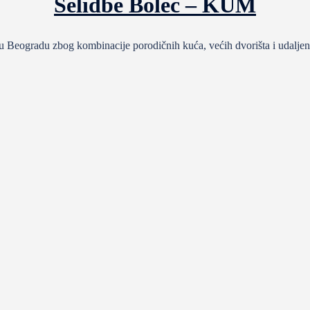
Selidbe Boleč – KUM
 Beogradu zbog kombinacije porodičnih kuća, većih dvorišta i udaljen