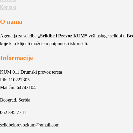
Kontakt
O nama
Agencija za selidbe
„Selidbe i Prevoz KUM“
vrši usluge selidbi u Beo
koje kao klijenti možete u potpunosti iskoristiti.
Informacije
KUM 011 Drumski prevoz tereta
Pib: 110227305
Matični: 64743104
Beograd, Serbia.
062 895 77 11
selidbeiprevozkum@gmail.com