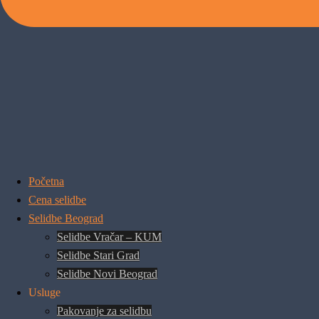
Početna
Cena selidbe
Selidbe Beograd
Selidbe Vračar – KUM
Selidbe Stari Grad
Selidbe Novi Beograd
Usluge
Pakovanje za selidbu