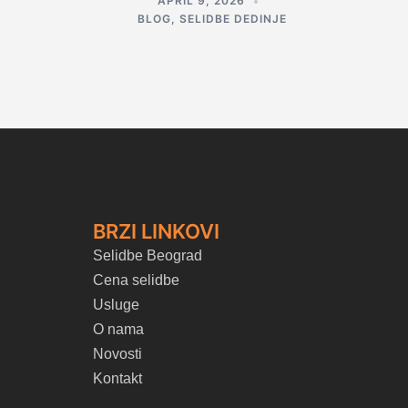
APRIL 9, 2026
BLOG
,
SELIDBE DEDINJE
BRZI LINKOVI
Selidbe Beograd
Cena selidbe
Usluge
O nama
Novosti
Kontakt