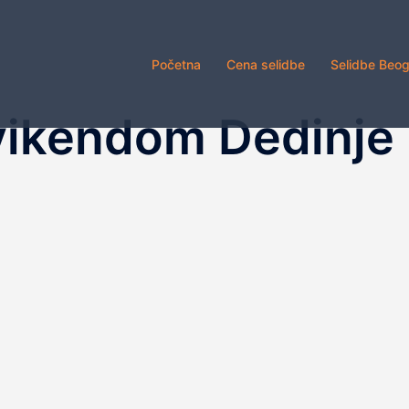
Početna
Cena selidbe
Selidbe Beo
vikendom Dedinje