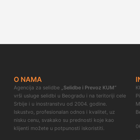
O NAMA
I
Agencija za selidbe
„Selidbe i Prevoz KUM“
K
vrši usluge selidbi u Beogradu i na teritoriji cele
P
Srbije i u inostranstvu od 2004. godine.
M
Iskustvo, profesionalan odnos i kvalitet, uz
B
nisku cenu, svakako su prednosti koje kao
0
klijenti možete u potpunosti iskoristiti.