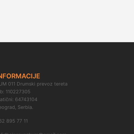
NFORMACIJE
UM 011 Drumski prevoz tereta
ib: 110227305
atični: 64743104
eograd, Serbia.
62 895 77 11