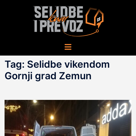
Skip
to
content
Toggle
menu
Tag:
Selidbe vikendom
Gornji grad Zemun