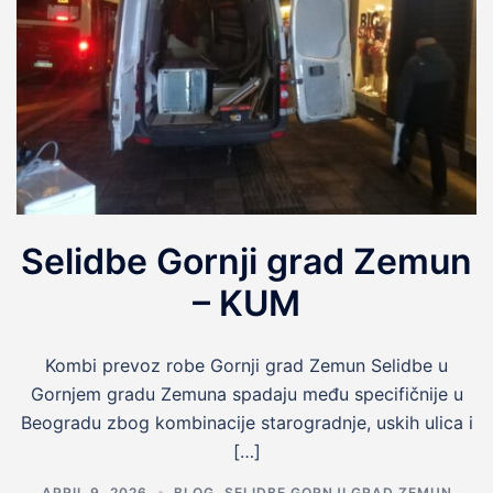
Selidbe Gornji grad Zemun
– KUM
Kombi prevoz robe Gornji grad Zemun Selidbe u
Gornjem gradu Zemuna spadaju među specifičnije u
Beogradu zbog kombinacije starogradnje, uskih ulica i
[…]
APRIL 9, 2026
BLOG
,
SELIDBE GORNJI GRAD ZEMUN