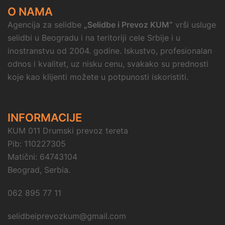
O NAMA
Agencija za selidbe
„Selidbe i Prevoz KUM“
vrši usluge
selidbi u Beogradu i na teritoriji cele Srbije i u
inostranstvu od 2004. godine. Iskustvo, profesionalan
odnos i kvalitet, uz nisku cenu, svakako su prednosti
koje kao klijenti možete u potpunosti iskoristiti.
INFORMACIJE
KUM 011 Drumski prevoz tereta
Pib: 110227305
Matični: 64743104
Beograd, Serbia.
062 895 77 11
selidbeiprevozkum@gmail.com