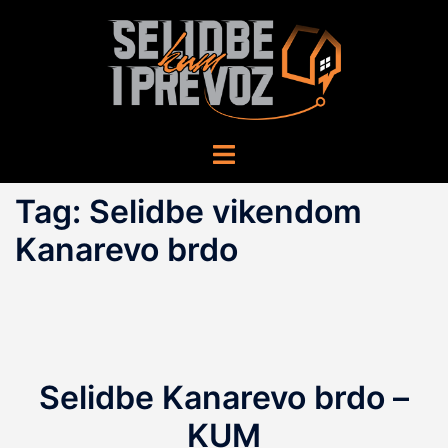
Skip
to
content
Toggle
menu
Tag:
Selidbe vikendom
Kanarevo brdo
Selidbe Kanarevo brdo –
KUM