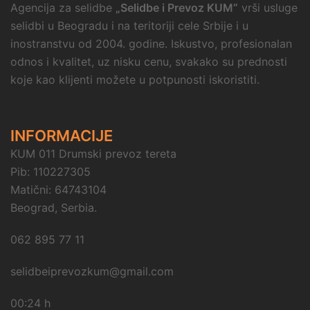
Agencija za selidbe
„Selidbe i Prevoz KUM“
vrši usluge
selidbi u Beogradu i na teritoriji cele Srbije i u
inostranstvu od 2004. godine. Iskustvo, profesionalan
odnos i kvalitet, uz nisku cenu, svakako su prednosti
koje kao klijenti možete u potpunosti iskoristiti.
INFORMACIJE
KUM 011 Drumski prevoz tereta
Pib: 110227305
Matični: 64743104
Beograd, Serbia.
062 895 77 11
selidbeiprevozkum@gmail.com
00:24 h