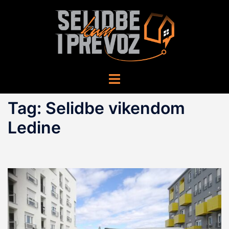
Skip
to
content
Toggle
menu
Tag:
Selidbe vikendom
Ledine