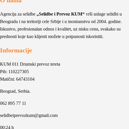
O nama
Agencija za selidbe
„Selidbe i Prevoz KUM“
vrši usluge selidbi u
Beogradu i na teritoriji cele Srbije i u inostranstvu od 2004. godine.
Iskustvo, profesionalan odnos i kvalitet, uz nisku cenu, svakako su
prednosti koje kao klijenti možete u potpunosti iskoristiti.
Informacije
KUM 011 Drumski prevoz tereta
Pib: 110227305
Matični: 64743104
Beograd, Serbia.
062 895 77 11
selidbeiprevozkum@gmail.com
00:24 h