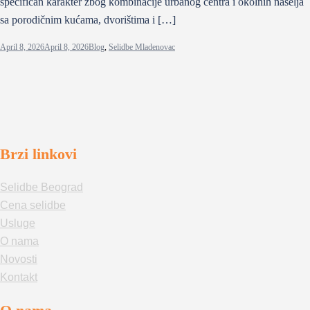
specifičan karakter zbog kombinacije urbanog centra i okolnih naselja
sa porodičnim kućama, dvorištima i […]
April 8, 2026
April 8, 2026
Blog
,
Selidbe Mladenovac
Brzi linkovi
Selidbe Beograd
Cena selidbe
Usluge
O nama
Novosti
Kontakt