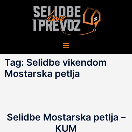
Skip
to
content
Toggle
menu
Tag:
Selidbe vikendom
Mostarska petlja
Selidbe Mostarska petlja –
KUM