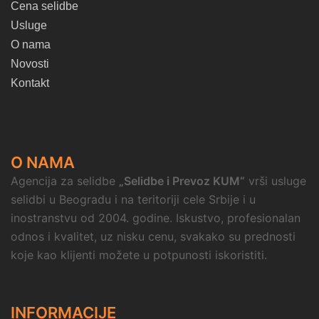
Cena selidbe
Usluge
O nama
Novosti
Kontakt
O NAMA
Agencija za selidbe
„Selidbe i Prevoz KUM“
vrši usluge
selidbi u Beogradu i na teritoriji cele Srbije i u
inostranstvu od 2004. godine. Iskustvo, profesionalan
odnos i kvalitet, uz nisku cenu, svakako su prednosti
koje kao klijenti možete u potpunosti iskoristiti.
INFORMACIJE