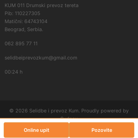
KUM 011 Drumski prevoz tereta
Pib: 110227305
Matični: 64743104
Beograd, Serbia.
062 895 77 11
selidbeiprevozkum@gmail.com
00:24 h
© 2026 Selidbe i prevoz Kum. Proudly powered by
Sydney
Online upit
Pozovite