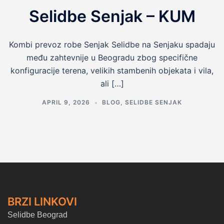
Selidbe Senjak – KUM
Kombi prevoz robe Senjak Selidbe na Senjaku spadaju
među zahtevnije u Beogradu zbog specifične
konfiguracije terena, velikih stambenih objekata i vila,
ali […]
APRIL 9, 2026
BLOG
,
SELIDBE SENJAK
BRZI LINKOVI
Selidbe Beograd