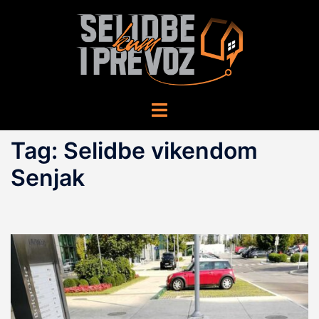
Skip
to
content
Toggle
menu
Tag:
Selidbe vikendom
Senjak