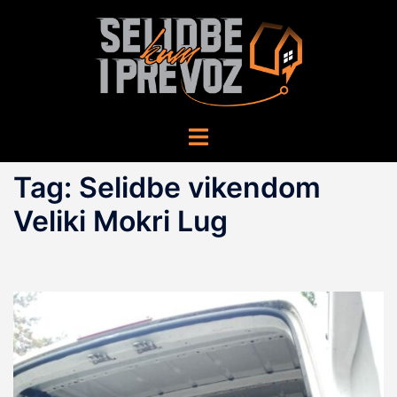
Skip
to
content
Toggle
menu
Tag:
Selidbe vikendom
Veliki Mokri Lug