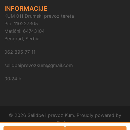
INFORMACIJE
KUM 011 Drumski prevoz tereta
Pib: 110227305
Matični: 64743104
Beograd, Serbia.
062 895 77 11
selidbeiprevozkum@gmail.com
00:24 h
© 2026 Selidbe i prevoz Kum. Proudly powered by
Sydney