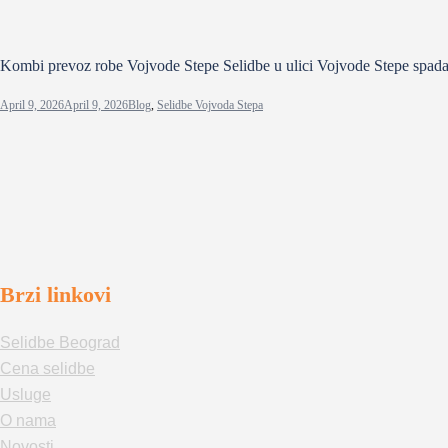
Kombi prevoz robe Vojvode Stepe Selidbe u ulici Vojvode Stepe spadaj
April 9, 2026
April 9, 2026
Blog
,
Selidbe Vojvoda Stepa
Brzi linkovi
Selidbe Beograd
Cena selidbe
Usluge
O nama
Novosti