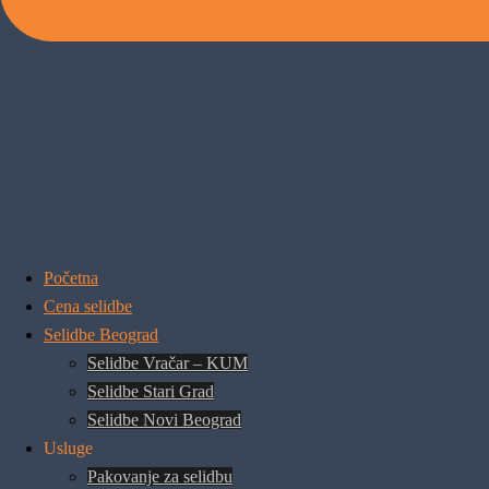
Početna
Cena selidbe
Selidbe Beograd
Selidbe Vračar – KUM
Selidbe Stari Grad
Selidbe Novi Beograd
Usluge
Pakovanje za selidbu