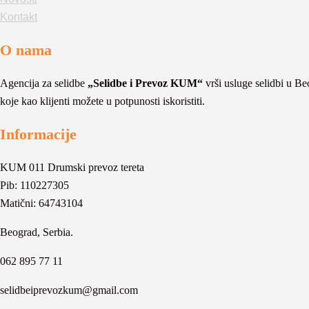
Kontakt
O nama
Agencija za selidbe
„Selidbe i Prevoz KUM“
vrši usluge selidbi u Beo
koje kao klijenti možete u potpunosti iskoristiti.
Informacije
KUM 011 Drumski prevoz tereta
Pib: 110227305
Matični: 64743104
Beograd, Serbia.
062 895 77 11
selidbeiprevozkum@gmail.com