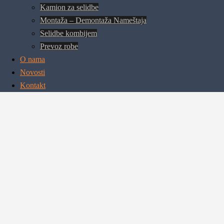
Kamion za selidbe
Montaža – Demontaža Nameštaja
Selidbe kombijem
Prevoz robe
O nama
Novosti
Kontakt