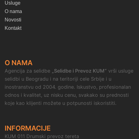
Usluge
O nama
Novosti
Kontakt
O NAMA
Agencija za selidbe
„Selidbe i Prevoz KUM“
vrši usluge
selidbi u Beogradu i na teritoriji cele Srbije i u
inostranstvu od 2004. godine. Iskustvo, profesionalan
odnos i kvalitet, uz nisku cenu, svakako su prednosti
koje kao klijenti možete u potpunosti iskoristiti.
INFORMACIJE
KUM 011 Drumski prevoz tereta