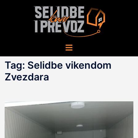
Skip
to
content
Toggle
menu
Tag:
Selidbe vikendom
Zvezdara