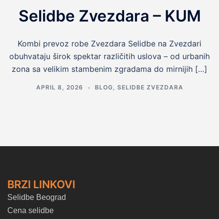
Selidbe Zvezdara – KUM
Kombi prevoz robe Zvezdara Selidbe na Zvezdari
obuhvataju širok spektar različitih uslova – od urbanih
zona sa velikim stambenim zgradama do mirnijih […]
APRIL 8, 2026
BLOG
,
SELIDBE ZVEZDARA
BRZI LINKOVI
Selidbe Beograd
Cena selidbe