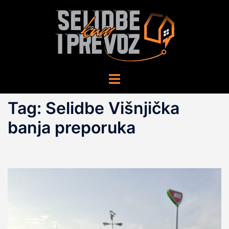
Skip
to
content
Toggle
menu
Tag:
Selidbe Višnjička
banja preporuka