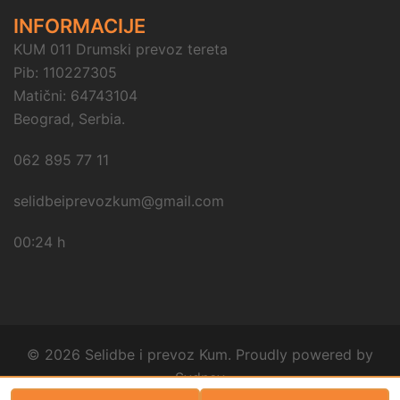
INFORMACIJE
KUM 011 Drumski prevoz tereta
Pib: 110227305
Matični: 64743104
Beograd, Serbia.
062 895 77 11
selidbeiprevozkum@gmail.com
00:24 h
© 2026 Selidbe i prevoz Kum. Proudly powered by
Sydney