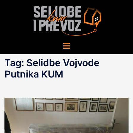
Skip
to
content
Toggle
menu
Tag:
Selidbe Vojvode
Putnika KUM