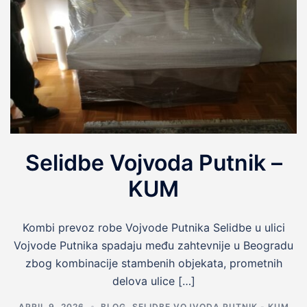
Selidbe Vojvoda Putnik –
KUM
Kombi prevoz robe Vojvode Putnika Selidbe u ulici
Vojvode Putnika spadaju među zahtevnije u Beogradu
zbog kombinacije stambenih objekata, prometnih
delova ulice […]
APRIL 9, 2026
BLOG
,
SELIDBE VOJVODA PUTNIK - KUM