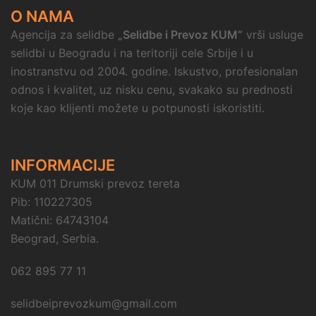
O NAMA
Agencija za selidbe
„Selidbe i Prevoz KUM“
vrši usluge
selidbi u Beogradu i na teritoriji cele Srbije i u
inostranstvu od 2004. godine. Iskustvo, profesionalan
odnos i kvalitet, uz nisku cenu, svakako su prednosti
koje kao klijenti možete u potpunosti iskoristiti.
INFORMACIJE
KUM 011 Drumski prevoz tereta
Pib: 110227305
Matični: 64743104
Beograd, Serbia.
062 895 77 11
selidbeiprevozkum@gmail.com