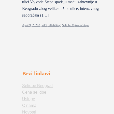
ulici Vojvode Stepe spadaju među zahtevnije u
Beogradu zbog velike dužine ulice, intenzivnog
saobraćaja i […]
April 9, 2026
April 9, 2026
Blog
,
Selidbe Vojvoda Stepa
Brzi linkovi
Selidbe Beograd
Cena selidbe
Usluge
O nama
Novosti