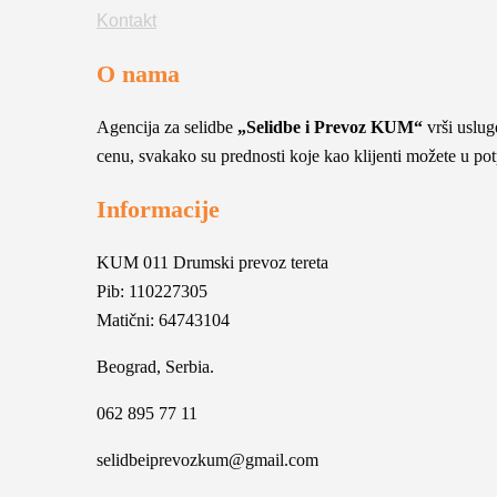
Kontakt
O nama
Agencija za selidbe
„Selidbe i Prevoz KUM“
vrši usluge
cenu, svakako su prednosti koje kao klijenti možete u potpu
Informacije
KUM 011 Drumski prevoz tereta
Pib: 110227305
Matični: 64743104
Beograd, Serbia.
062 895 77 11
selidbeiprevozkum@gmail.com