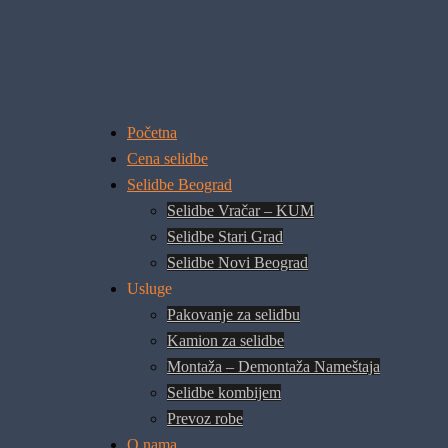
Početna
Cena selidbe
Selidbe Beograd
Selidbe Vračar – KUM
Selidbe Stari Grad
Selidbe Novi Beograd
Usluge
Pakovanje za selidbu
Kamion za selidbe
Montaža – Demontaža Nameštaja
Selidbe kombijem
Prevoz robe
O nama