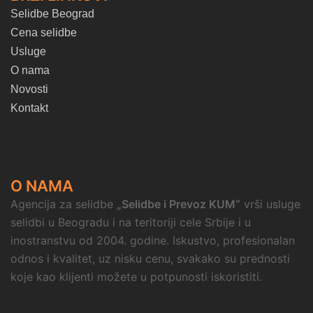
Selidbe Beograd
Cena selidbe
Usluge
O nama
Novosti
Kontakt
O NAMA
Agencija za selidbe
„Selidbe i Prevoz KUM“
vrši usluge
selidbi u Beogradu i na teritoriji cele Srbije i u
inostranstvu od 2004. godine. Iskustvo, profesionalan
odnos i kvalitet, uz nisku cenu, svakako su prednosti
koje kao klijenti možete u potpunosti iskoristiti.