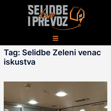
Skip
to
content
Toggle
menu
Tag:
Selidbe Zeleni venac
iskustva