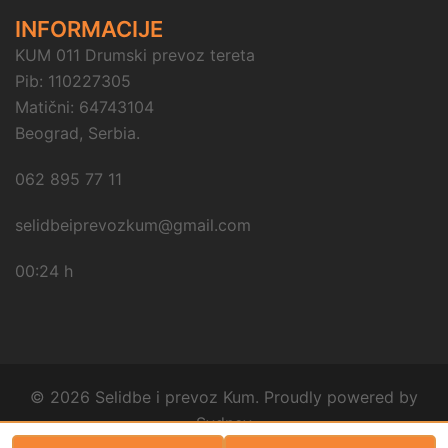
INFORMACIJE
KUM 011 Drumski prevoz tereta
Pib: 110227305
Matični: 64743104
Beograd, Serbia.
062 895 77 11
selidbeiprevozkum@gmail.com
00:24 h
© 2026 Selidbe i prevoz Kum. Proudly powered by
Sydney