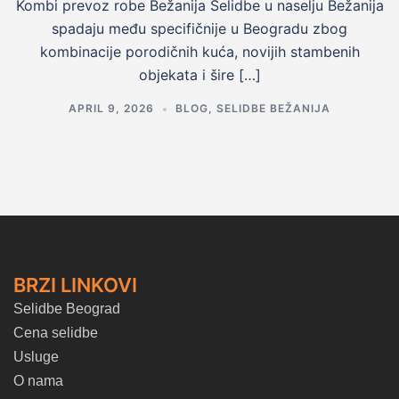
Kombi prevoz robe Bežanija Selidbe u naselju Bežanija
spadaju među specifičnije u Beogradu zbog
kombinacije porodičnih kuća, novijih stambenih
objekata i šire […]
APRIL 9, 2026
BLOG
,
SELIDBE BEŽANIJA
BRZI LINKOVI
Selidbe Beograd
Cena selidbe
Usluge
O nama