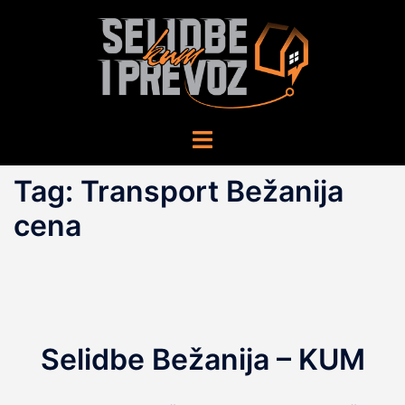
Skip
to
content
Toggle
menu
Tag:
Transport Bežanija
cena
Selidbe Bežanija – KUM