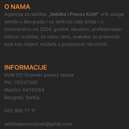
O NAMA
Agencija za selidbe
„Selidbe i Prevoz KUM“
vrši usluge
selidbi u Beogradu i na teritoriji cele Srbije i u
inostranstvu od 2004. godine. Iskustvo, profesionalan
odnos i kvalitet, uz nisku cenu, svakako su prednosti
koje kao klijenti možete u potpunosti iskoristiti.
INFORMACIJE
KUM 011 Drumski prevoz tereta
Pib: 110227305
Matični: 64743104
Beograd, Serbia.
062 895 77 11
selidbeiprevozkum@gmail.com