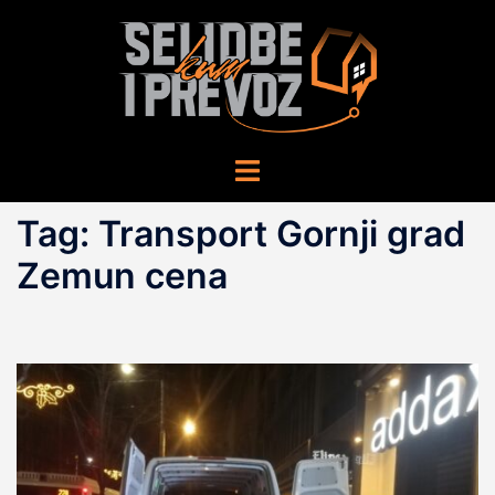
Skip
to
content
Toggle
menu
Tag:
Transport Gornji grad
Zemun cena