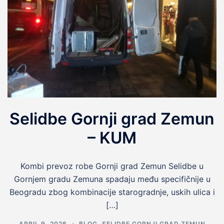
Selidbe Gornji grad Zemun
– KUM
Kombi prevoz robe Gornji grad Zemun Selidbe u
Gornjem gradu Zemuna spadaju među specifičnije u
Beogradu zbog kombinacije starogradnje, uskih ulica i
[…]
APRIL 9, 2026
BLOG
,
SELIDBE GORNJI GRAD ZEMUN