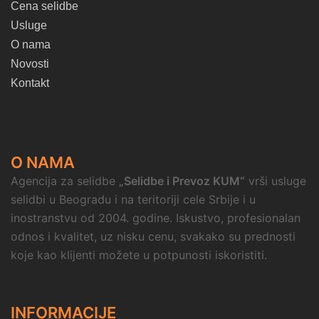
Cena selidbe
Usluge
O nama
Novosti
Kontakt
O NAMA
Agencija za selidbe
„Selidbe i Prevoz KUM“
vrši usluge
selidbi u Beogradu i na teritoriji cele Srbije i u
inostranstvu od 2004. godine. Iskustvo, profesionalan
odnos i kvalitet, uz nisku cenu, svakako su prednosti
koje kao klijenti možete u potpunosti iskoristiti.
INFORMACIJE