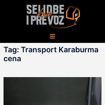
Skip
to
content
Toggle
menu
Tag:
Transport Karaburma
cena