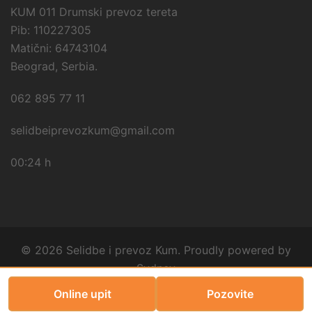
KUM 011 Drumski prevoz tereta
Pib: 110227305
Matični: 64743104
Beograd, Serbia.
062 895 77 11
selidbeiprevozkum@gmail.com
00:24 h
© 2026 Selidbe i prevoz Kum. Proudly powered by
Sydney
Online upit
Pozovite