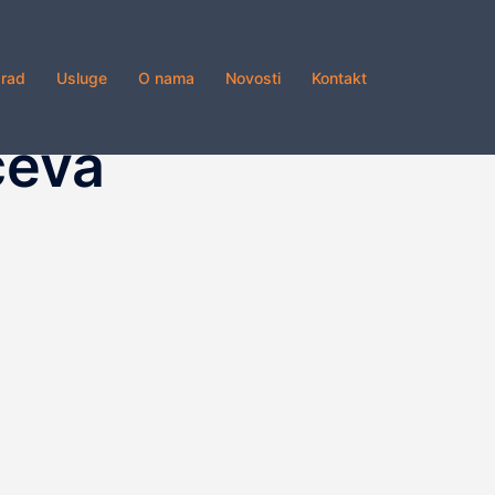
grad
Usluge
O nama
Novosti
Kontakt
ćeva