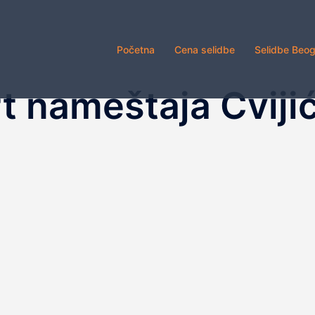
Početna
Cena selidbe
Selidbe Beo
t nameštaja Cviji