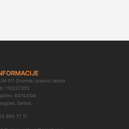
NFORMACIJE
UM 011 Drumski prevoz tereta
ib: 110227305
atični: 64743104
eograd, Serbia.
62 895 77 11