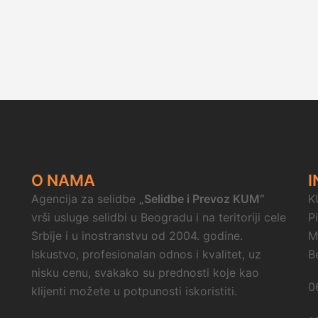
O NAMA
I
Agencija za selidbe
„Selidbe i Prevoz KUM“
K
vrši usluge selidbi u Beogradu i na teritoriji cele
P
Srbije i u inostranstvu od 2004. godine.
M
Iskustvo, profesionalan odnos i kvalitet, uz
B
nisku cenu, svakako su prednosti koje kao
0
klijenti možete u potpunosti iskoristiti.