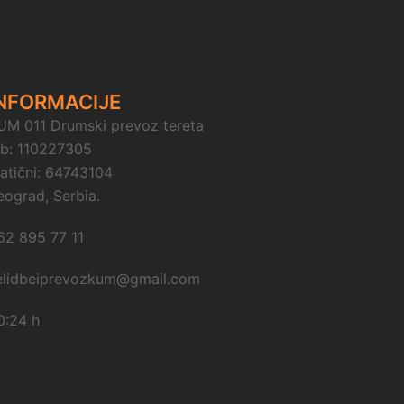
NFORMACIJE
UM 011 Drumski prevoz tereta
ib: 110227305
atični: 64743104
eograd, Serbia.
62 895 77 11
elidbeiprevozkum@gmail.com
0:24 h