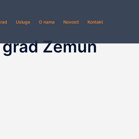
grad
Usluge
O nama
Novosti
Kontakt
i grad Zemun