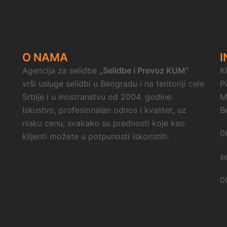
O NAMA
I
Agencija za selidbe
„Selidbe i Prevoz KUM“
K
vrši usluge selidbi u Beogradu i na teritoriji cele
P
Srbije i u inostranstvu od 2004. godine.
M
Iskustvo, profesionalan odnos i kvalitet, uz
B
nisku cenu, svakako su prednosti koje kao
0
klijenti možete u potpunosti iskoristiti.
s
0