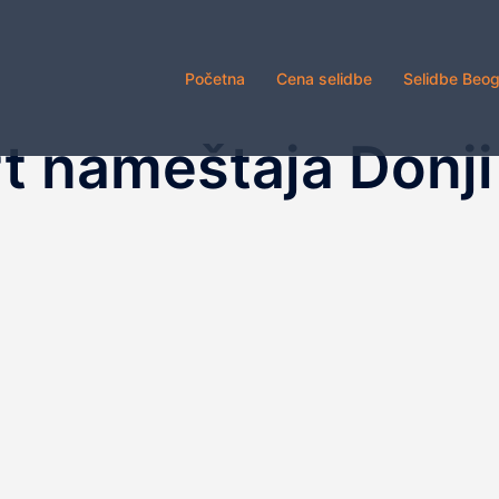
Početna
Cena selidbe
Selidbe Beo
t nameštaja Donj