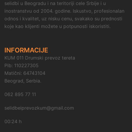
selidbi u Beogradu i na teritoriji cele Srbije i u
inostranstvu od 2004. godine. Iskustvo, profesionalan
odnos i kvalitet, uz nisku cenu, svakako su prednosti
koje kao klijenti možete u potpunosti iskoristiti.
INFORMACIJE
KUM 011 Drumski prevoz tereta
Pib: 110227305
Matični: 64743104
Beograd, Serbia.
062 895 77 11
selidbeiprevozkum@gmail.com
00:24 h