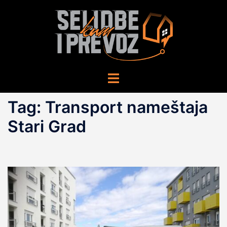
Skip
to
content
Toggle
menu
Tag:
Transport nameštaja
Stari Grad