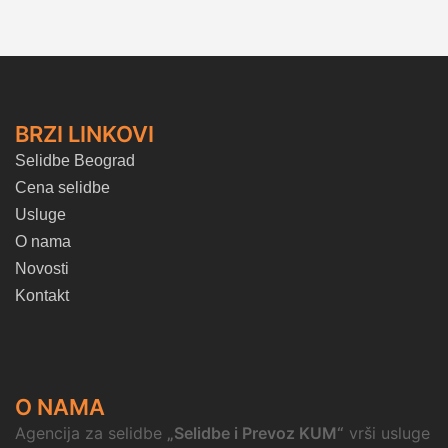
BRZI LINKOVI
Selidbe Beograd
Cena selidbe
Usluge
O nama
Novosti
Kontakt
O NAMA
Agencija za selidbe
„Selidbe i Prevoz KUM“
vrši usluge