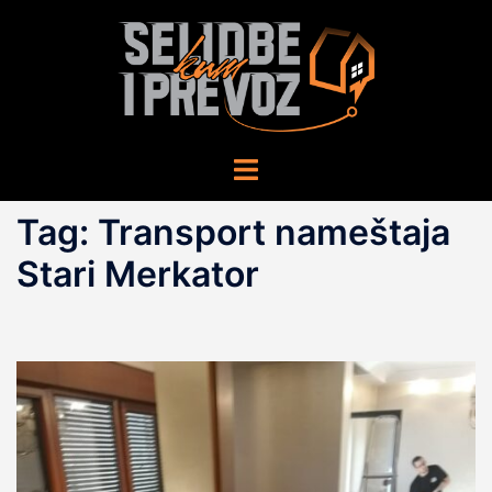
Skip
to
content
Toggle
menu
Tag:
Transport nameštaja
Stari Merkator