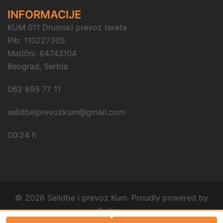
INFORMACIJE
KUM 011 Drumski prevoz tereta
Pib: 110227305
Matični: 64743104
Beograd, Serbia.
062 895 77 11
selidbeiprevozkum@gmail.com
00:24 h
© 2026 Selidbe i prevoz Kum. Proudly powered by
Sydney