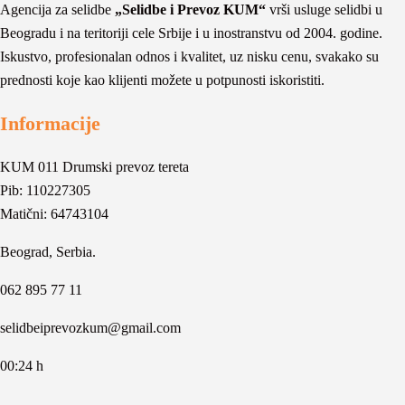
Agencija za selidbe
„Selidbe i Prevoz KUM“
vrši usluge selidbi u
Beogradu i na teritoriji cele Srbije i u inostranstvu od 2004. godine.
Iskustvo, profesionalan odnos i kvalitet, uz nisku cenu, svakako su
prednosti koje kao klijenti možete u potpunosti iskoristiti.
Informacije
KUM 011 Drumski prevoz tereta
Pib: 110227305
Matični: 64743104
Beograd, Serbia.
062 895 77 11
selidbeiprevozkum@gmail.com
00:24 h