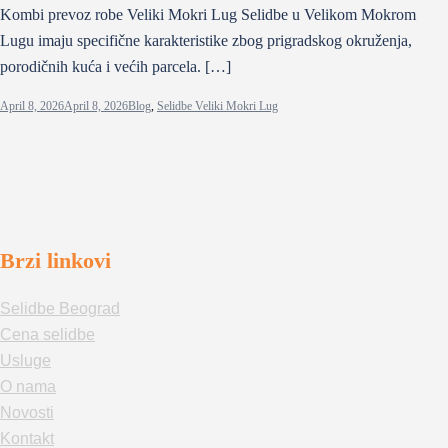
Kombi prevoz robe Veliki Mokri Lug Selidbe u Velikom Mokrom
Lugu imaju specifične karakteristike zbog prigradskog okruženja,
porodičnih kuća i većih parcela. […]
April 8, 2026
April 8, 2026
Blog
,
Selidbe Veliki Mokri Lug
Brzi linkovi
Selidbe Beograd
Cena selidbe
Usluge
O nama
Novosti
Kontakt